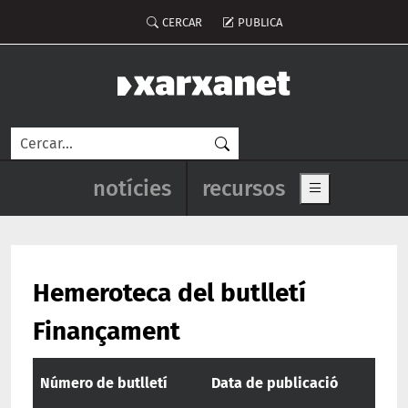
Vés al contingut
Menú del compte d'usuari
CERCAR
PUBLICA
Cerca
Navegació principal de l'enca
notícies
recursos
Show main me
Hemeroteca del butlletí
Finançament
Número de butlletí
Data de publicació