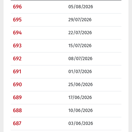
En aquesta taula tenim l'històric de butlletins de Finanç
Butlletí nº
696
05/08/2026
Butlletí nº
695
29/07/2026
Butlletí nº
694
22/07/2026
Butlletí nº
693
15/07/2026
Butlletí nº
692
08/07/2026
Butlletí nº
691
01/07/2026
Butlletí nº
690
25/06/2026
Butlletí nº
689
17/06/2026
Butlletí nº
688
10/06/2026
Butlletí nº
687
03/06/2026