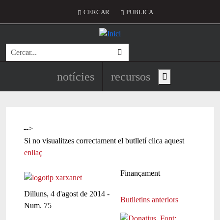
Vés al contingut
Menú del compte d'usuari
CERCAR
PUBLICA
Cerca
Navegació principal de l'encapç
notícies
recursos
Show main menu
-->
Si no visualitzes correctament el butlletí clica aquest
enllaç
Finançament
Dilluns, 4 d'agost de 2014 -
Butlletins anteriors
Num. 75