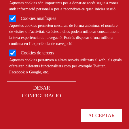
Aquestes cookies són importants per a donar-te accés segur a zones
Com millorar la coordinació entre
amb informació personal o per a reconèixer-te quan inicies sessió.
entitats?
Cookies analítiques
Aquestes cookies permeten mesurar, de forma anònima, el nombre
de visites o l’activitat. Gràcies a elles podem millorar constantment
la teva experiència de navegació. Podràs disposar d’una millora
RECURSOS
TECNOLÒGIC
contínua en l’experiència de navegació.
Cookies de tercers
Aquestes cookies pertanyen a altres serveis utilitzats al web, els quals
ofereixen diferents funcionalitats com per exemple Twitter,
Facebook o Google, etc.
Vols facilitar la gestió documental de
DESAR
l'entitat? Fes-ho amb aquestes eines
CONFIGURACIÓ
digitals!
ACCEPTAR
RECURSOS
TECNOLÒGIC