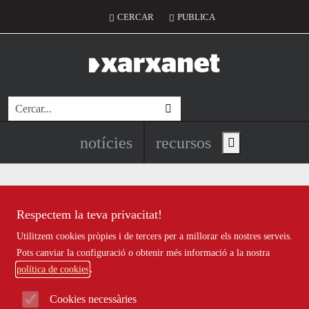
Vés al contingut
Menú del compte d'usuari
CERCAR
PUBLICA
Cerca
Navegació principal de l'encapç
notícies
recursos
Show main menu
Respectem la teva privacitat!
aplicacions i programari
Utilitzem cookies pròpies i de tercers per a millorar els nostres serveis.
Pots canviar la configuració o obtenir més informació a la nostra
política de cookies
Cookies necessàries