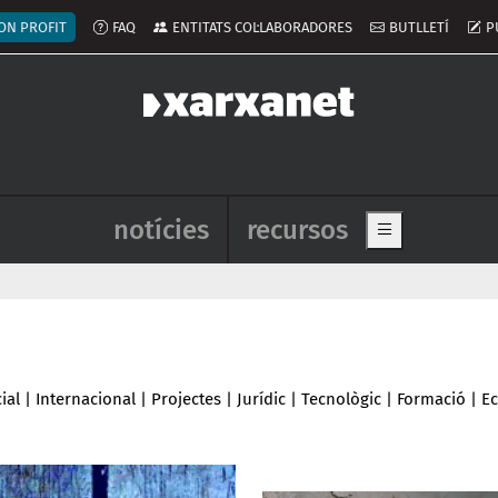
ú del compte d'usuari
ON PROFIT
FAQ
ENTITATS COL·LABORADORES
BUTLLETÍ
P
Navegació principal de l'enca
notícies
recursos
Show main me
ial
|
Internacional
|
Projectes
|
Jurídic
|
Tecnològic
|
Formació
|
E