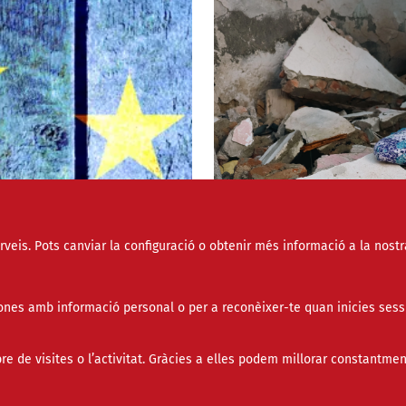
erveis. Pots canviar la configuració o obtenir més informació a la nostr
nes amb informació personal o per a reconèixer-te quan inicies sess
Com ajudar les pers
de Veneçuela des de
de visites o l’activitat. Gràcies a elles podem millorar constantmen