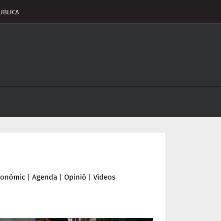
UBLICA
pçalament
nu
conòmic
|
Agenda
|
Opinió
|
Vídeos