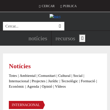
Vés al contingut
Menú del compte d'usuari
CERCAR
PUBLICA
Cerca
Navegació principal de l'encapç
notícies
recursos
Show main menu
Notícies
Totes
|
Ambiental
|
Comunitari
|
Cultural
|
Social
|
Internacional
|
Projectes
|
Jurídic
|
Tecnològic
|
Formació
|
Econòmic
|
Agenda
|
Opinió
|
Vídeos
Àmbit de la notícia
INTERNACIONAL