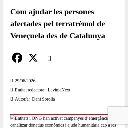
Com ajudar les persones
afectades pel terratrèmol de
Veneçuela des de Catalunya
Comparteix
Compartir en altres xarxes socials
F
X
a
29/06/2026
Entitat redactora
LaviniaNext
c
Autor/a
Dani Sorolla
e
b
o