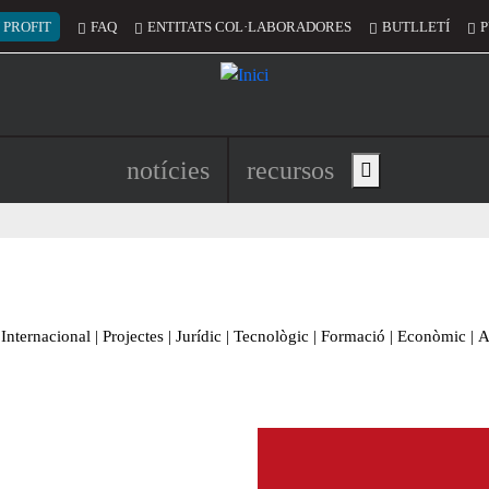
 del compte d'usuari
 PROFIT
FAQ
ENTITATS COL·LABORADORES
BUTLLETÍ
P
Navegació principal de l'encapç
notícies
recursos
Show main menu
Internacional
|
Projectes
|
Jurídic
|
Tecnològic
|
Formació
|
Econòmic
|
A