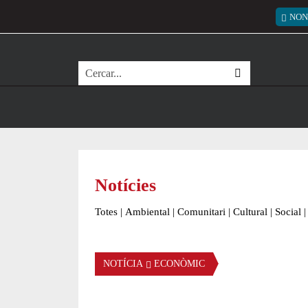
Vés al contingut
Menú
NON
Cerca
Notícies
Totes
|
Ambiental
|
Comunitari
|
Cultural
|
Social
|
NOTÍCIA
ECONÒMIC