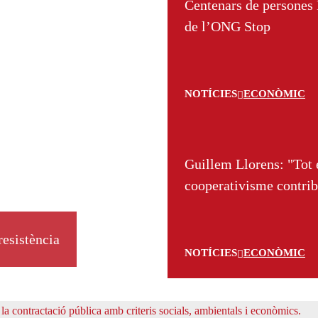
Centenars de persones 
de l’ONG Stop
NOTÍCIES
ECONÒMIC
Guillem Llorens: "Tot e
cooperativisme contrib
resistència
NOTÍCIES
ECONÒMIC