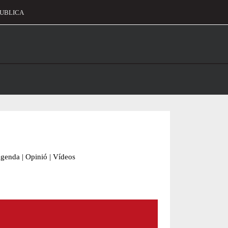
UBLICA
alament
genda
|
Opinió
|
Vídeos