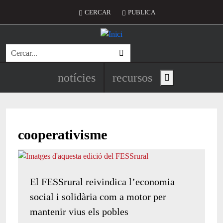
Vés al contingut
Menú del compte d'usuari
CERCAR
PUBLICA
Cerca
Navegació principal de l'encapç
notícies
recursos
Show main menu
cooperativisme
El FESSrural reivindica l’economia
social i solidària com a motor per
mantenir vius els pobles