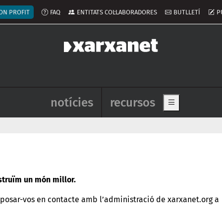
ú del compte d'usuari
ON PROFIT
FAQ
ENTITATS COL·LABORADORES
BUTLLETÍ
P
Navegació principal de l'enca
notícies
recursos
Show main me
nstruïm un món millor.
posar-vos en contacte amb l’administració de xarxanet.org a