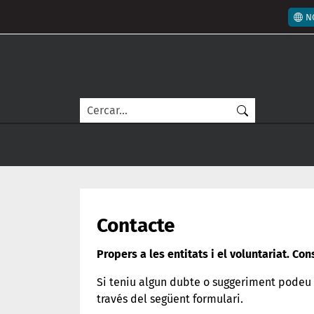
Vés al contingut
Men
N
Cerca
Contacte
Propers a les entitats i el voluntariat. Co
Si teniu algun dubte o suggeriment podeu 
través del següent formulari.