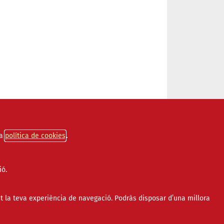
a
política de cookies
ió.
t la teva experiència de navegació. Podràs disposar d’una millora