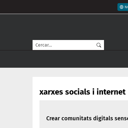
Vés al contingut
Men
N
Cerca
xarxes socials i internet
Crear comunitats digitals sens