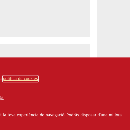
a
política de cookies
ió.
t la teva experiència de navegació. Podràs disposar d’una millora