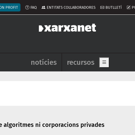
ú del compte d'usuari
ON PROFIT
FAQ
ENTITATS COL·LABORADORES
BUTLLETÍ
P
Navegació principal de l'enca
notícies
recursos
Show main me
e algoritmes ni corporacions privades