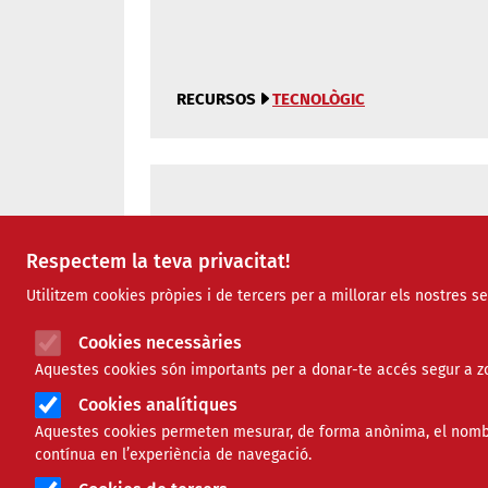
RECURSOS
TECNOLÒGIC
Com fer servir eines digitals pe
Respectem la teva privacitat!
Utilitzem cookies pròpies i de tercers per a millorar els nostres s
Cookies necessàries
RECURSOS
TECNOLÒGIC
Aquestes cookies són importants per a donar-te accés segur a zo
Cookies analítiques
Aquestes cookies permeten mesurar, de forma anònima, el nombre 
contínua en l’experiència de navegació.