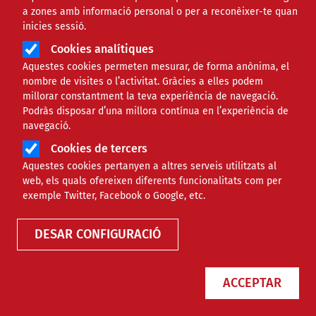
Núm. 478
anteriors
a zones amb informació personal o per a reconèixer-te quan
inicies sessió.
ISSN 2696-9742
Cookies analítiques
Aquestes cookies permeten mesurar, de forma anònima, el
nombre de visites o l’activitat. Gràcies a elles podem
millorar constantment la teva experiència de navegació.
Podràs disposar d’una millora contínua en l’experiència de
navegació.
Cookies de tercers
Aquestes cookies pertanyen a altres serveis utilitzats al
web, els quals ofereixen diferents funcionalitats com per
exemple Twitter, Facebook o Google, etc.
DESAR CONFIGURACIÓ
ACCEPTAR
Entitats socials alerten que