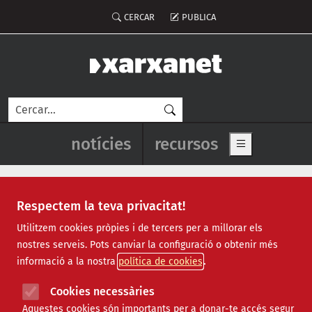
Vés al contingut
Menú del compte d'usuari
CERCAR
PUBLICA
Cerca
Navegació principal de l'enca
notícies
recursos
Show main me
Respectem la teva privacitat!
Utilitzem cookies pròpies i de tercers per a millorar els
nostres serveis. Pots canviar la configuració o obtenir més
Finançament
informació a la nostra
política de cookies
Cookies necessàries
Dimecres, 25 de maig de 2022 -
Butlletins
Aquestes cookies són importants per a donar-te accés segur