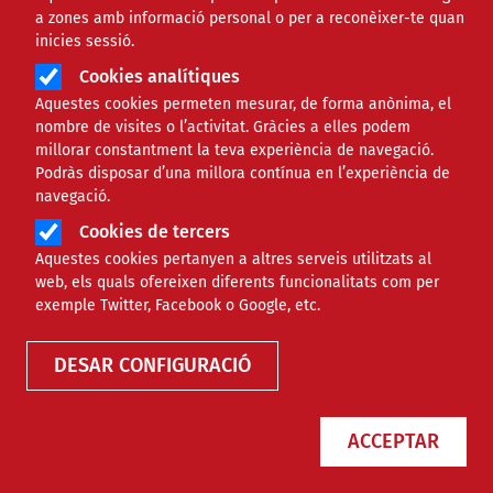
a zones amb informació personal o per a reconèixer-te quan
inicies sessió.
Cookies analítiques
Aquestes cookies permeten mesurar, de forma anònima, el
nombre de visites o l’activitat. Gràcies a elles podem
millorar constantment la teva experiència de navegació.
Podràs disposar d’una millora contínua en l’experiència de
Campanya solidària de Nadal a favor d'infants, joves i
navegació.
famílies sense recursos
Cookies de tercers
La Fundació Comtal promou anualment aquesta camp
Aquestes cookies pertanyen a altres serveis utilitzats al
solidària amb la finalitat d'aconseguir que infants i jo
web, els quals ofereixen diferents funcionalitats com per
sense recursos visquin un Nadal amb il·lusió
exemple Twitter, Facebook o Google, etc.
independentment de la situació familiar i/o econòmi
tinguin a casa.
DESAR CONFIGURACIÓ
Últimes convocatòries
Subvencions en l'àmbit de la gestió i conservació d
ACCEPTAR
cultural arquitectònic, arqueològic i paleontològic 
L'Oficina de Suport a la Iniciativa Cultural convoca su