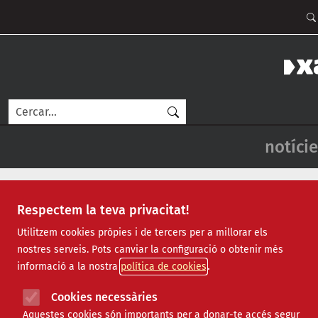
Vés al contingut
Men
Cerca
Navegac
notície
Respectem la teva privacitat!
-->
Utilitzem cookies pròpies i de tercers per a millorar els
Si no visualitzes correctament el butlletí clica aquest
nostres serveis. Pots canviar la configuració o obtenir més
informació a la nostra
política de cookies
Cookies necessàries
Dimecres, 4 de desembre de 2019 - Num. 349
Aquestes cookies són importants per a donar-te accés segur