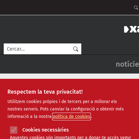
Vés al contingut
Men
Cerca
Navegac
notície
Respectem la teva privacitat!
-->
Utilitzem cookies pròpies i de tercers per a millorar els
Si no visualitzes correctament el butlletí clica aquest
nostres serveis. Pots canviar la configuració o obtenir més
informació a la nostra
política de cookies
Cookies necessàries
Dimecres, 7 d'agost de 2019 - Num. 332
Aquestes cookies són importants per a donar-te accés segur