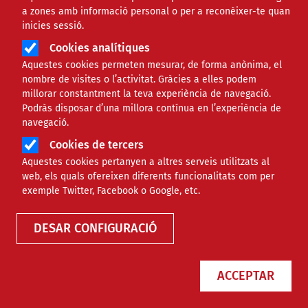
a zones amb informació personal o per a reconèixer-te quan
inicies sessió.
Cookies analítiques
Aquestes cookies permeten mesurar, de forma anònima, el
nombre de visites o l’activitat. Gràcies a elles podem
millorar constantment la teva experiència de navegació.
Podràs disposar d’una millora contínua en l’experiència de
Premi Medi Ambient 2019
navegació.
El Departament de Territori i Sostenibilitat convoca e
Cookies de tercers
Medi Ambient per reconèixer la tasca de persones físi
Aquestes cookies pertanyen a altres serveis utilitzats al
jurídiques a favor del medi ambient.
web, els quals ofereixen diferents funcionalitats com per
exemple Twitter, Facebook o Google, etc.
Últimes convocatòries
DESAR CONFIGURACIÓ
Subvencions per l'arranjament i adequació de local d
de Barcelona 2019
L'Ajuntament de Barcelona convoca subvencions destin
ACCEPTAR
de les entitats juvenils de la ciutat compleixin les co
necessàries per garantir-ne la funció, la correcta pres