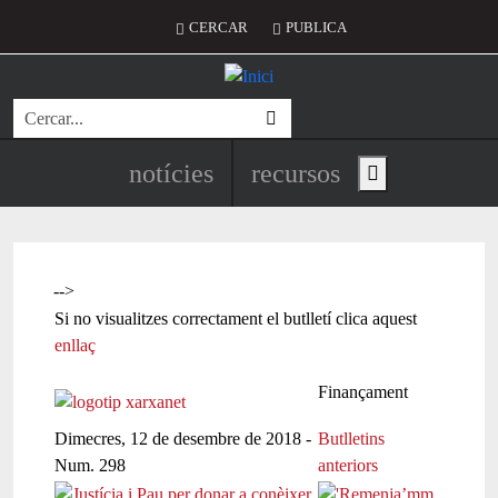
Vés al contingut
Menú del compte d'usuari
CERCAR
PUBLICA
Cerca
Navegació principal de l'encapç
notícies
recursos
Show main menu
-->
Si no visualitzes correctament el butlletí clica aquest
enllaç
Finançament
Dimecres, 12 de desembre de 2018 -
Butlletins
Num. 298
anteriors