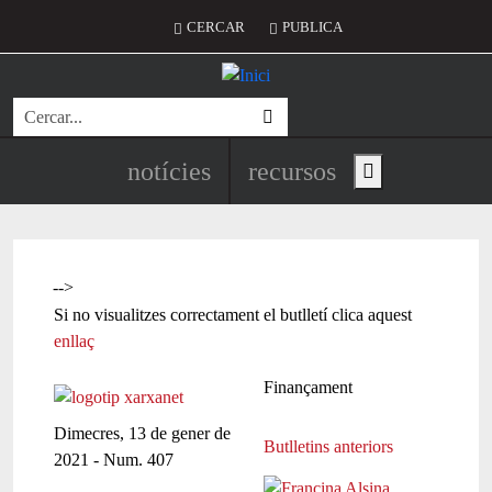
Vés al contingut
Menú del compte d'usuari
CERCAR
PUBLICA
Cerca
Navegació principal de l'encapç
notícies
recursos
Show main menu
-->
Si no visualitzes correctament el butlletí clica aquest
enllaç
Finançament
Dimecres, 13 de gener de
Butlletins anteriors
2021 - Num. 407