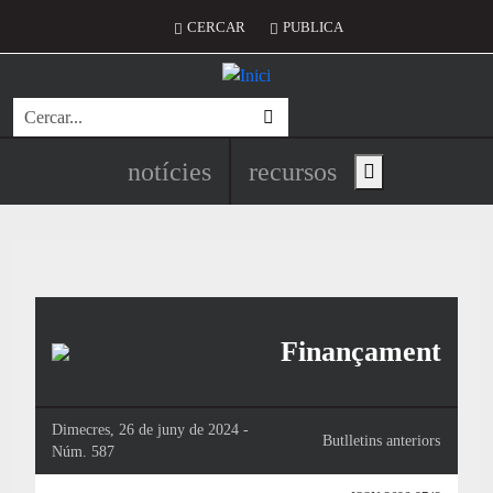
Vés al contingut
Menú del compte d'usuari
CERCAR
PUBLICA
Cerca
Navegació principal de l'encapç
notícies
recursos
Show main menu
Finançament
Dimecres, 26 de juny de 2024 -
Butlletins anteriors
Núm. 587