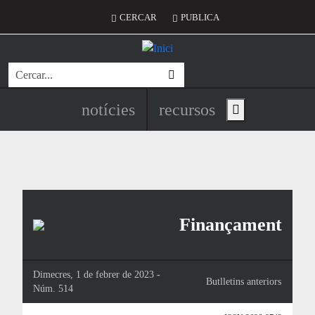
Vés al contingut
Menú del compte d'usuari
CERCAR
PUBLICA
Cerca
Navegació principal de l'encapç
notícies
recursos
Show main menu
Finançament
Dimecres, 1 de febrer de 2023 -
Butlletins anteriors
Núm. 514