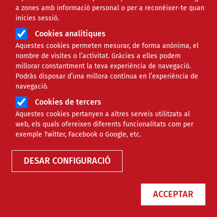
a zones amb informació personal o per a reconèixer-te quan
inicies sessió.
Cookies analítiques
Aquestes cookies permeten mesurar, de forma anònima, el
nombre de visites o l’activitat. Gràcies a elles podem
millorar constantment la teva experiència de navegació.
Podràs disposar d’una millora contínua en l’experiència de
El 0,7% de l’Impost de Societats ja es pot destinar a
navegació.
finalitats socials
Cookies de tercers
La casella es podrà marcar per primer cop a partir de l
Aquestes cookies pertanyen a altres serveis utilitzats al
juliol sense que suposi cap despesa extra per a les enti
web, els quals ofereixen diferents funcionalitats com per
exemple Twitter, Facebook o Google, etc.
Últimes convocatòries
4a edició del Premi boboli Suma
DESAR CONFIGURACIÓ
Boboli convoca la quarta edició del Premi boboli sum
totes les entitats sense ànim de lucre que contribueix
el dret a la salut i l'oci inclusiu adequat per a infants e
ACCEPTAR
12 anys.
Convocant:
Boboli