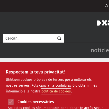
Vés al contingut
Men
Cerca
Navegac
notície
Respectem la teva privacitat!
-->
Utilitzem cookies pròpies i de tercers per a millorar els
Si no visualitzes correctament el butlletí clica aquest
nostres serveis. Pots canviar la configuració o obtenir més
informació a la nostra
política de cookies
Cookies necessàries
Dimecres, 3 de juliol de 2019 - Num. 327
Aquestes cookies són importants per a donar-te accés segur