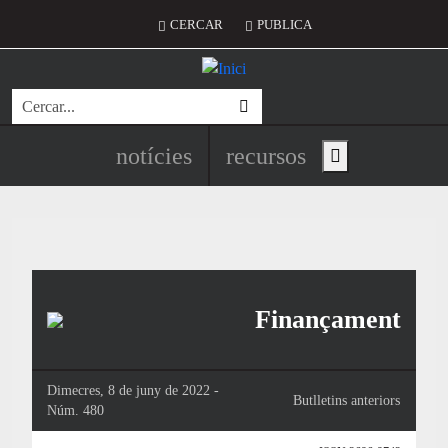
Vés al contingut
Menú del compte d'usuari
CERCAR
PUBLICA
Cerca
Navegació principal de l'encapç
notícies
recursos
Show main menu
Finançament
Dimecres, 8 de juny de 2022 -
Butlletins anteriors
Núm. 480