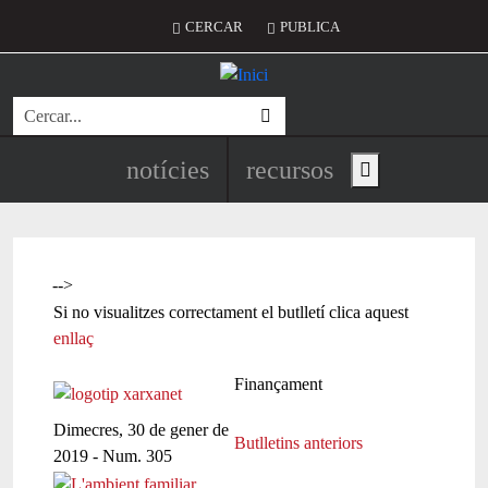
Vés al contingut
Menú del compte d'usuari
CERCAR
PUBLICA
Cerca
Navegació principal de l'encapç
notícies
recursos
Show main menu
-->
Si no visualitzes correctament el butlletí clica aquest
enllaç
Finançament
Dimecres, 30 de gener de
Butlletins anteriors
2019 - Num. 305