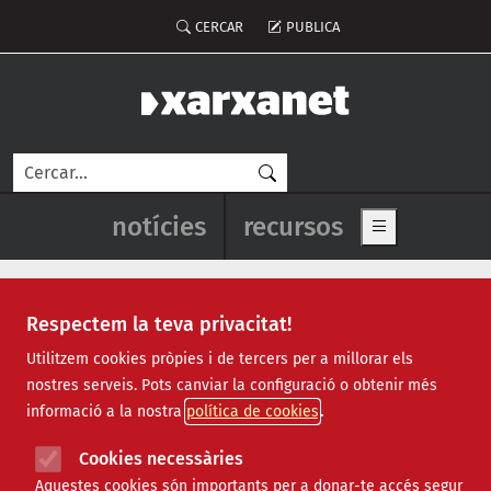
Vés al contingut
Menú del compte d'usuari
CERCAR
PUBLICA
Cerca
Navegació principal de l'enca
notícies
recursos
Show main me
Respectem la teva privacitat!
Utilitzem cookies pròpies i de tercers per a millorar els
nostres serveis. Pots canviar la configuració o obtenir més
Finançament
informació a la nostra
política de cookies
Cookies necessàries
Dimecres, 9 de març de 2022 -
Butlletins
Aquestes cookies són importants per a donar-te accés segur