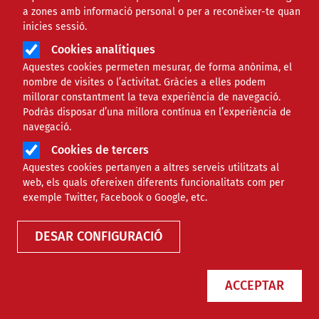
Núm. 467
anteriors
a zones amb informació personal o per a reconèixer-te quan
inicies sessió.
ISSN 2696-9742
Cookies analítiques
Aquestes cookies permeten mesurar, de forma anònima, el
nombre de visites o l’activitat. Gràcies a elles podem
millorar constantment la teva experiència de navegació.
Podràs disposar d’una millora contínua en l’experiència de
navegació.
Cookies de tercers
Aquestes cookies pertanyen a altres serveis utilitzats al
web, els quals ofereixen diferents funcionalitats com per
exemple Twitter, Facebook o Google, etc.
DESAR CONFIGURACIÓ
ACCEPTAR
8 recomanacions per enviar donacions