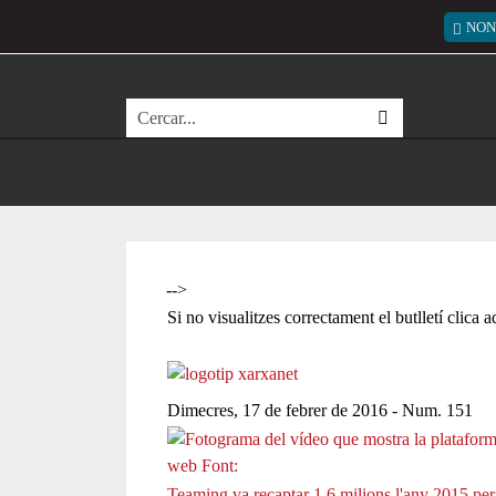
Vés al contingut
Menú
NON
Cerca
-->
Si no visualitzes correctament el butlletí clica 
Dimecres, 17 de febrer de 2016 - Num. 151
Teaming va recaptar 1,6 milions l'any 2015 per