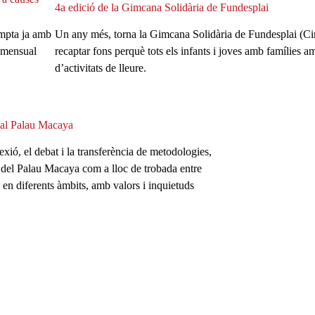
4a edició de la Gimcana Solidària de Fundesplai
ompta ja amb
Un any més, torna la Gimcana Solidària de Fundesplai (Cims
 mensual
recaptar fons perquè tots els infants i joves amb famílies
d’activitats de lleure.
ó al Palau Macaya
xió, el debat i la transferència de metodologies,
ció del Palau Macaya com a lloc de trobada entre
n en diferents àmbits, amb valors i inquietuds