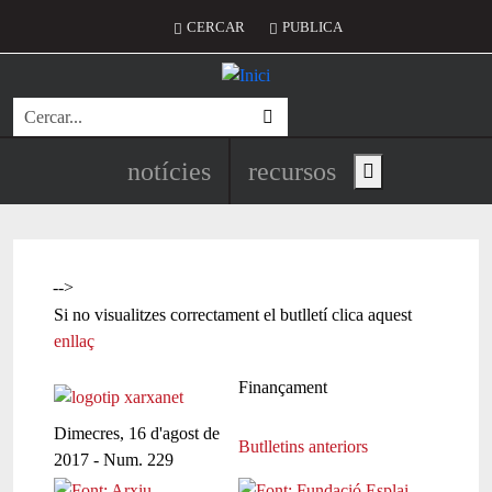
Vés al contingut
Menú del compte d'usuari
CERCAR
PUBLICA
Cerca
Navegació principal de l'encapç
notícies
recursos
Show main menu
-->
Si no visualitzes correctament el butlletí clica aquest
enllaç
Finançament
Dimecres, 16 d'agost de
Butlletins anteriors
2017 - Num. 229