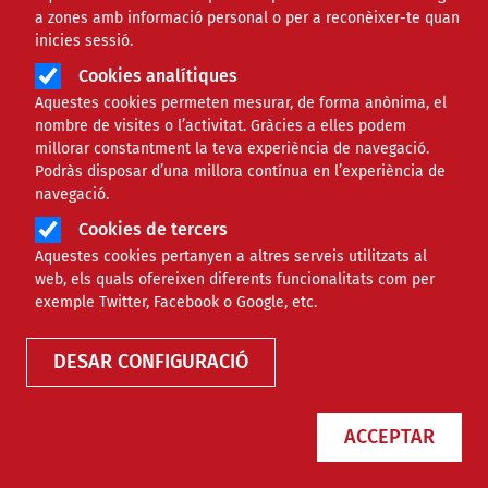
Núm. 588
anteriors
a zones amb informació personal o per a reconèixer-te quan
inicies sessió.
ISSN 2696-9742
Cookies analítiques
Aquestes cookies permeten mesurar, de forma anònima, el
nombre de visites o l’activitat. Gràcies a elles podem
millorar constantment la teva experiència de navegació.
Podràs disposar d’una millora contínua en l’experiència de
navegació.
Cookies de tercers
Aquestes cookies pertanyen a altres serveis utilitzats al
web, els quals ofereixen diferents funcionalitats com per
exemple Twitter, Facebook o Google, etc.
DESAR CONFIGURACIÓ
ACCEPTAR
Què s’ha de tenir present per elaborar