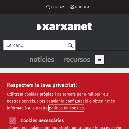
Vés al contingut
Menú del compte d'usuari
CERCAR
PUBLICA
Cerca
Navegació principal de l'enca
notícies
recursos
Show main me
Respectem la teva privacitat!
Utilitzem cookies pròpies i de tercers per a millorar els
nostres serveis. Pots canviar la configuració o obtenir més
Finançament
informació a la nostra
política de cookies
Cookies necessàries
Dimecres, 3 de juliol de 2024 -
Butlletins
Aquestes cookies són importants per a donar-te accés segur