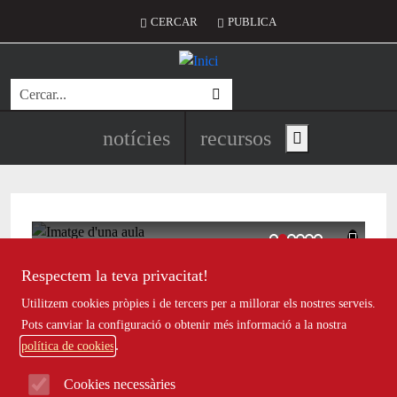
Vés al contingut
Notícies destacades
Recursos destacats principals
Recursos destacats
Menú del compte d'usuari
CERCAR
PUBLICA
Cerca
Navegació principal de l'encapç
notícies
recursos
Show main menu
Més que una onada de calor: l’estiu en
Respectem la teva privacitat!
Utilitzem cookies pròpies i de tercers per a millorar els nostres serveis.
Pots canviar la configuració o obtenir més informació a la nostra
política de cookies
Cookies necessàries