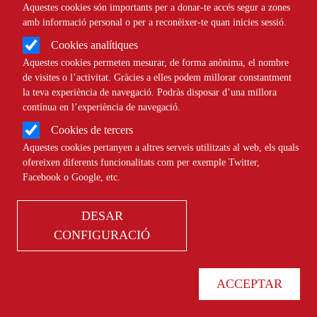
Aquestes cookies són importants per a donar-te accés segur a zones
amb informació personal o per a reconèixer-te quan inicies sessió.
Cookies analítiques
Aquestes cookies permeten mesurar, de forma anònima, el nombre
de visites o l’activitat. Gràcies a elles podem millorar constantment
la teva experiència de navegació. Podràs disposar d’una millora
MÉS QUE UNA ONADA DE CALOR:
contínua en l’experiència de navegació.
L’ESTIU EN EMERGÈNCIA
Cookies de tercers
CLIMÀTICA
Aquestes cookies pertanyen a altres serveis utilitzats al web, els quals
L’aFFaC reclama “mesures
ofereixen diferents funcionalitats com per exemple Twitter,
Facebook o Google, etc.
estructurals urgents” davant la
calor extrema als centres
DESAR
educatius
CONFIGURACIÓ
ACCEPTAR
MÉS MONOGRÀFICS