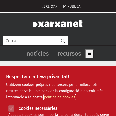
Vés al contingut
Menú del compte d'usuari
CERCAR
PUBLICA
Cerca
Navegació principal de l'enca
notícies
recursos
Show main me
Respectem la teva privacitat!
Notícies
Utilitzem cookies pròpies i de tercers per a millorar els
nostres serveis. Pots canviar la configuració o obtenir més
Totes
|
Ambiental
|
Comunitari
|
Cultural
|
Social
|
informació a la nostra
política de cookies
Internacional
|
Projectes
|
Jurídic
|
Tecnològic
|
Formació
|
Econòmic
|
Agenda
|
Opinió
|
Vídeos
Cookies necessàries
Aquestes cookies són importants per a donar-te accés segur