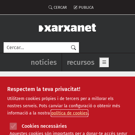
Vés al contingut
Menú del compte d'usuari
CERCAR
PUBLICA
Cerca
Navegació principal de l'enca
notícies
recursos
Show main me
Respectem la teva privacitat!
Notícies
Utilitzem cookies pròpies i de tercers per a millorar els
nostres serveis. Pots canviar la configuració o obtenir més
Totes
|
Ambiental
|
Comunitari
|
Cultural
|
Social
|
informació a la nostra
política de cookies
Internacional
|
Projectes
|
Jurídic
|
Tecnològic
|
Formació
|
Econòmic
|
Agenda
|
Opinió
|
Vídeos
Cookies necessàries
Aquestes cookies són importants per a donar-te accés segur