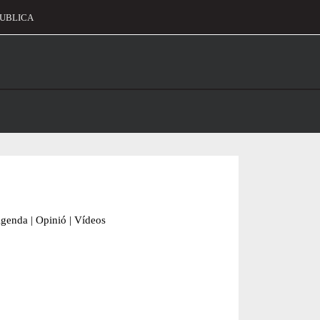
UBLICA
alament
genda
|
Opinió
|
Vídeos