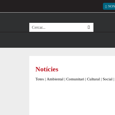
Vés al contingut
Menú
NON
Cerca
Notícies
Totes
|
Ambiental
|
Comunitari
|
Cultural
|
Social
|