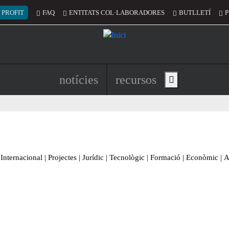
 del compte d'usuari
 PROFIT
FAQ
ENTITATS COL·LABORADORES
BUTLLETÍ
P
Navegació principal de l'encapç
notícies
recursos
Show main menu
Internacional
|
Projectes
|
Jurídic
|
Tecnològic
|
Formació
|
Econòmic
|
A