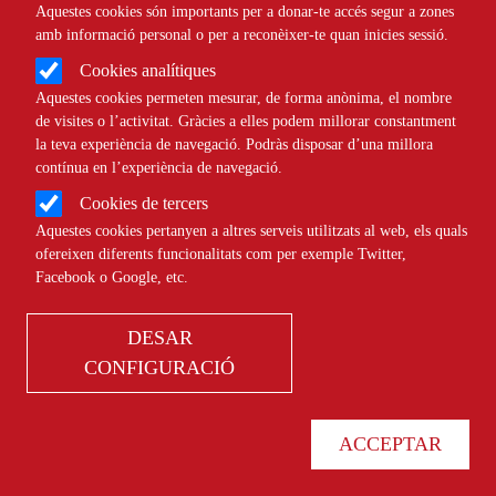
Aquestes cookies són importants per a donar-te accés segur a zones
amb informació personal o per a reconèixer-te quan inicies sessió.
Cookies analítiques
Aquestes cookies permeten mesurar, de forma anònima, el nombre
de visites o l’activitat. Gràcies a elles podem millorar constantment
la teva experiència de navegació. Podràs disposar d’una millora
contínua en l’experiència de navegació.
Cookies de tercers
Aquestes cookies pertanyen a altres serveis utilitzats al web, els quals
ofereixen diferents funcionalitats com per exemple Twitter,
Agenda
Facebook o Google, etc.
DESAR
CONFIGURACIÓ
ACCEPTAR
Només esdeveniments online