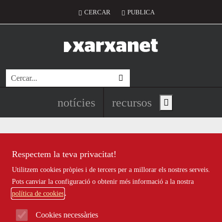
Vés al contingut
Menú del compte d'usuari
CERCAR
PUBLICA
Cerca
Navegació principal de l'encapç
notícies
recursos
Show main menu
Respectem la teva privacitat!
Notícies
Utilitzem cookies pròpies i de tercers per a millorar els nostres serveis.
Totes
|
Ambiental
|
Comunitari
|
Cultural
|
Social
|
Pots canviar la configuració o obtenir més informació a la nostra
Internacional
|
Projectes
|
Jurídic
|
Tecnològic
|
Formació
|
política de cookies
Econòmic
|
Agenda
|
Opinió
|
Vídeos
Cookies necessàries