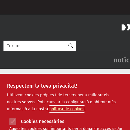
Vés al contingut
M
Cerca
Naveg
notíc
Respectem la teva privacitat!
Notícies
Utilitzem cookies pròpies i de tercers per a millorar els
nostres serveis. Pots canviar la configuració o obtenir més
Totes
|
Ambiental
|
Comunitari
|
Cultural
|
Social
|
Internacio
informació a la nostra
política de cookies
Vídeos
Cookies necessàries
Aquestes cookies són importants per a donar-te accés segur