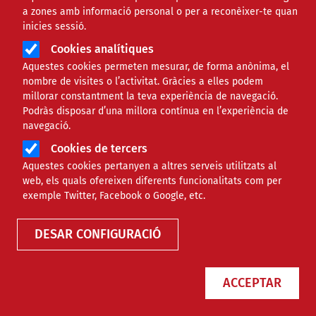
Monogràfics
a zones amb informació personal o per a reconèixer-te quan
inicies sessió.
A continuació trobareu una taula amb la llista de monogrà
Cookies analítiques
Aquestes cookies permeten mesurar, de forma anònima, el
nombre de visites o l’activitat. Gràcies a elles podem
millorar constantment la teva experiència de navegació.
Titol del monogràfic
Podràs disposar d’una millora contínua en l’experiència de
navegació.
Una taula amb una llista dels títols dels monogràfics pu
Formacions superiors per al curs vinent
Cookies de tercers
Associacions veïnals: els barris també s’organit
Aquestes cookies pertanyen a altres serveis utilitzats al
web, els quals ofereixen diferents funcionalitats com per
exemple Twitter, Facebook o Google, etc.
Frenant el fast fashion: una altra manera de vest
Un estiu de cultura popular
DESAR CONFIGURACIÓ
Normativa fiscal per a entitats: claus per entendr
ACCEPTAR
Orgull més enllà de les grans ciutats: comunitat, 