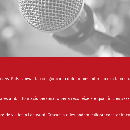
erveis. Pots canviar la configuració o obtenir més informació a la nostr
nes amb informació personal o per a reconèixer-te quan inicies sess
Només esdeveniments online
de visites o l’activitat. Gràcies a elles podem millorar constantmen