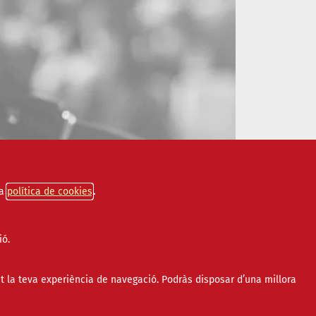
a
política de cookies
ió.
t la teva experiència de navegació. Podràs disposar d’una millora