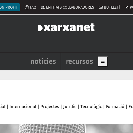
ú del compte d'usuari
ON PROFIT
FAQ
ENTITATS COL·LABORADORES
BUTLLETÍ
P
Navegació principal de l'enca
notícies
recursos
Show main me
ial
|
Internacional
|
Projectes
|
Jurídic
|
Tecnològic
|
Formació
|
E