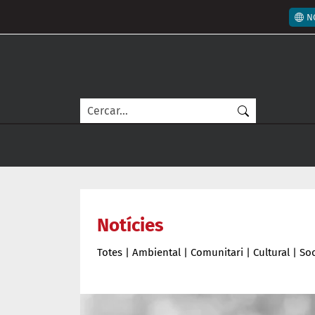
Vés al contingut
Men
N
Cerca
Notícies
Totes
|
Ambiental
|
Comunitari
|
Cultural
|
Soc