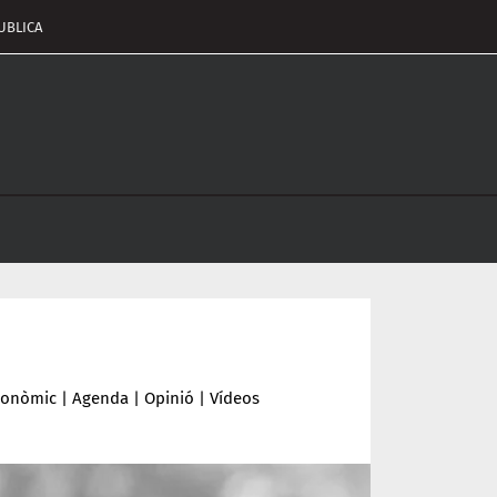
UBLICA
pçalament
nu
conòmic
|
Agenda
|
Opinió
|
Vídeos