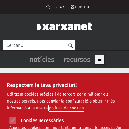
Vés al contingut
Menú del compte d'usuari
CERCAR
PUBLICA
Cerca
Navegació principal de l'enca
notícies
recursos
Show main me
Respectem la teva privacitat!
Notícies
Utilitzem cookies pròpies i de tercers per a millorar els
nostres serveis. Pots canviar la configuració o obtenir més
Totes
|
Ambiental
|
Comunitari
|
Cultural
|
Social
|
informació a la nostra
política de cookies
Internacional
|
Projectes
|
Jurídic
|
Tecnològic
|
Formació
|
Econòmic
|
Agenda
|
Opinió
|
Vídeos
Cookies necessàries
Aquestes cookies són importants per a donar-te accés segur