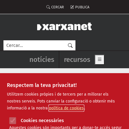
Vés al contingut
Menú del compte d'usuari
CERCAR
PUBLICA
Cerca
Navegació principal de l'enca
notícies
recursos
Show main me
Respectem la teva privacitat!
Notícies
Utilitzem cookies pròpies i de tercers per a millorar els
nostres serveis. Pots canviar la configuració o obtenir més
Totes
|
Ambiental
|
Comunitari
|
Cultural
|
Social
|
informació a la nostra
política de cookies
Internacional
|
Projectes
|
Jurídic
|
Tecnològic
|
Formació
|
Econòmic
|
Agenda
|
Opinió
|
Vídeos
Cookies necessàries
Aquestes cookies són importants per a donar-te accés segur