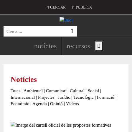
Vés al contingut
Menú del compte d'usuari
CERCAR
PUBLICA
Cerca
Navegació principal de l'encapç
notícies
recursos
Show main menu
Notícies
Totes
|
Ambiental
|
Comunitari
|
Cultural
|
Social
|
Internacional
|
Projectes
|
Jurídic
|
Tecnològic
|
Formació
|
Econòmic
|
Agenda
|
Opinió
|
Vídeos