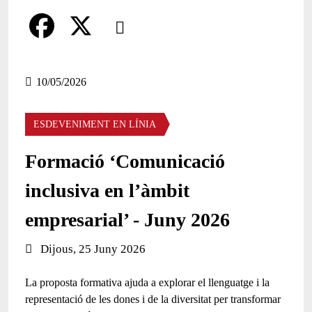
Comparteix
Compartir en altres xarxes socials
F
X
a
10/05/2026
c
ESDEVENIMENT EN LÍNIA
e
b
Formació ‘Comunicació
o
inclusiva en l’àmbit
o
empresarial’ - Juny 2026
k
Data de l'esdeveniment:
Dijous, 25 Juny 2026
La proposta formativa ajuda a explorar el llenguatge i la
representació de les dones i de la diversitat per transformar