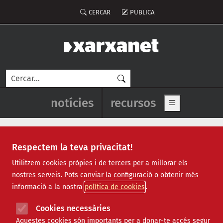
Vés al contingut
Menú del compte d'usuari
CERCAR
PUBLICA
Cerca
Navegació principal de l'enca
notícies
recursos
Show main me
Respectem la teva privacitat!
Notícies
Utilitzem cookies pròpies i de tercers per a millorar els
nostres serveis. Pots canviar la configuració o obtenir més
Totes
|
Ambiental
|
Comunitari
|
Cultural
|
Social
|
informació a la nostra
política de cookies
Internacional
|
Projectes
|
Jurídic
|
Tecnològic
|
Formació
|
Econòmic
|
Agenda
|
Opinió
|
Vídeos
Cookies necessàries
Aquestes cookies són importants per a donar-te accés segur