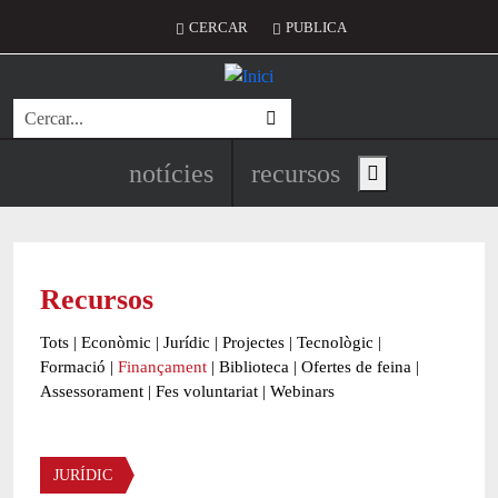
Vés al contingut
Menú del compte d'usuari
CERCAR
PUBLICA
Cerca
Navegació principal de l'encapç
notícies
recursos
Show main menu
Recursos
Tots
|
Econòmic
|
Jurídic
|
Projectes
|
Tecnològic
|
Formació
|
Finançament
|
Biblioteca
|
Ofertes de feina
|
Assessorament
|
Fes voluntariat
|
Webinars
Àmbit
JURÍDIC