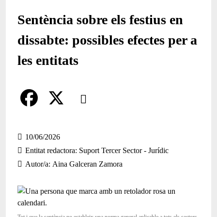
Sentència sobre els festius en
dissabte: possibles efectes per a
les entitats
Comparteix
Compartir en altres xarxes socials
F
X
a
10/06/2026
Entitat redactora
Suport Tercer Sector - Jurídic
c
Autor/a
Aina Galceran Zamora
e
b
o