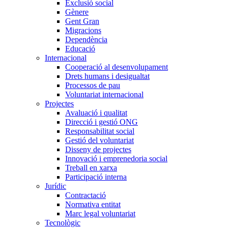
Exclusió social
Gènere
Gent Gran
Migracions
Dependència
Educació
Internacional
Cooperació al desenvolupament
Drets humans i desigualtat
Processos de pau
Voluntariat internacional
Projectes
Avaluació i qualitat
Direcció i gestió ONG
Responsabilitat social
Gestió del voluntariat
Disseny de projectes
Innovació i emprenedoria social
Treball en xarxa
Participació interna
Jurídic
Contractació
Normativa entitat
Marc legal voluntariat
Tecnològic