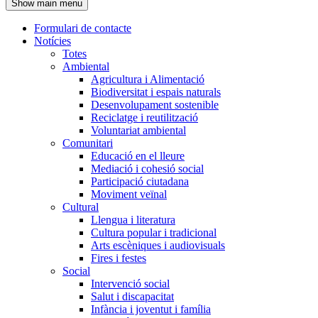
Show main menu
l'encapçalament
Formulari de contacte
Notícies
Navegació
Totes
principal
Ambiental
Agricultura i Alimentació
Biodiversitat i espais naturals
Desenvolupament sostenible
Reciclatge i reutilització
Voluntariat ambiental
Comunitari
Educació en el lleure
Mediació i cohesió social
Participació ciutadana
Moviment veïnal
Cultural
Llengua i literatura
Cultura popular i tradicional
Arts escèniques i audiovisuals
Fires i festes
Social
Intervenció social
Salut i discapacitat
Infància i joventut i família