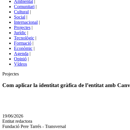
Ambiental
|
de
Comunitari
|
portals
Cultural
|
Social
|
Internacional
|
Projectes
|
Jurídic
|
Tecnològic
|
Formació
|
Econòmic
|
Agenda
|
Opinió
|
Vídeos
Àmbit
Projectes
de
la
Com aplicar la identitat gràfica de l’entitat amb Can
notícia
Comparteix
Compartir
en
19/06/2026
altres
Entitat redactora
xarxes
Fundació Pere Tarrés - Transversal
socials