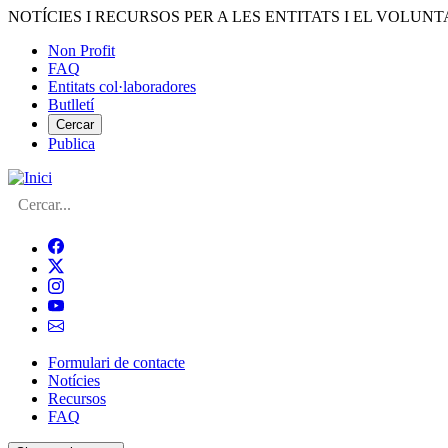
Vés
NOTÍCIES I RECURSOS PER A LES ENTITATS I EL VOLUNT
al
Non Profit
contingut
FAQ
Menú
Entitats col·laboradores
del
Butlletí
compte
Cercar
Publica
d'usuari
Cerca
Formulari de contacte
Notícies
Navegació
Recursos
principal
FAQ
de