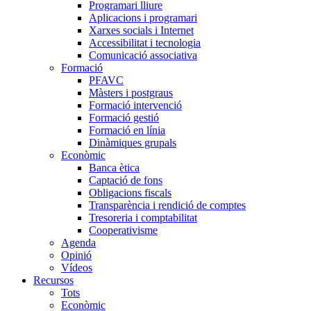
Programari lliure
Aplicacions i programari
Xarxes socials i Internet
Accessibilitat i tecnologia
Comunicació associativa
Formació
PFAVC
Màsters i postgraus
Formació intervenció
Formació gestió
Formació en línia
Dinàmiques grupals
Econòmic
Banca ètica
Captació de fons
Obligacions fiscals
Transparència i rendició de comptes
Tresoreria i comptabilitat
Cooperativisme
Agenda
Opinió
Vídeos
Recursos
Tots
Econòmic