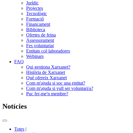
Jurídic
Projectes
Tecnològic
Formació
Finançament
Biblioteca
Ofertes de feina
Assessorament
Fes voluntariat
Entitats col·laboradores
Webinars
FAQ
Qui gestiona Xarxanet?
Història de Xarxanet
Què ofereix Xarxanet
Com m'ajuda si soc una entitat?
Com m'ajuda si vull ser voluntari/a?
Puc fer-me'n membre?
Notícies
Commutador
del
Totes
|
menú