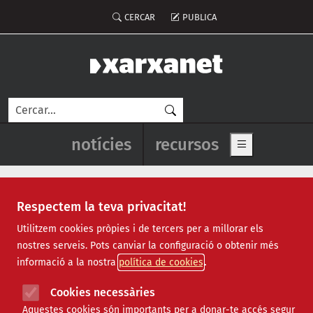
Vés al contingut
Menú del compte d'usuari
CERCAR
PUBLICA
Cerca
Navegació principal de l'enca
notícies
recursos
Show main me
Respectem la teva privacitat!
Notícies
Utilitzem cookies pròpies i de tercers per a millorar els
nostres serveis. Pots canviar la configuració o obtenir més
Totes
|
Ambiental
|
Comunitari
|
Cultural
|
Social
|
informació a la nostra
política de cookies
Internacional
|
Projectes
|
Jurídic
|
Tecnològic
|
Formació
|
Econòmic
|
Agenda
|
Opinió
|
Vídeos
Cookies necessàries
Aquestes cookies són importants per a donar-te accés segur