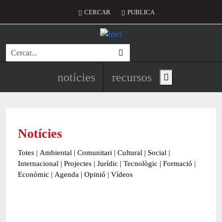
Vés al contingut
Menú del compte d'usuari
CERCAR
PUBLICA
Cerca
Navegació principal de l'encapç
notícies
recursos
Show main menu
Notícies
Totes
|
Ambiental
|
Comunitari
|
Cultural
|
Social
|
Internacional
|
Projectes
|
Jurídic
|
Tecnològic
|
Formació
|
Econòmic
|
Agenda
|
Opinió
|
Vídeos