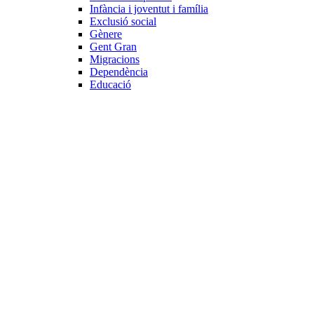
Infància i joventut i família
Exclusió social
Gènere
Gent Gran
Migracions
Dependència
Educació
Internacional
Cooperació al desenvolupament
Drets humans i desigualtat
Processos de pau
Voluntariat internacional
Projectes
Avaluació i qualitat
Direcció i gestió ONG
Responsabilitat social
Gestió del voluntariat
Disseny de projectes
Innovació i emprenedoria social
Treball en xarxa
Participació interna
Jurídic
Contractació
Normativa entitat
Marc legal voluntariat