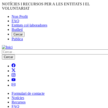
Vés
NOTÍCIES I RECURSOS PER A LES ENTITATS I EL
al
VOLUNTARIAT
contingut
Non Profit
FAQ
Menú
Entitats col·laboradores
del
Butlletí
compte
Cercar
Publica
d'usuari
Cerca
Formulari de contacte
Notícies
Navegació
Recursos
principal
FAQ