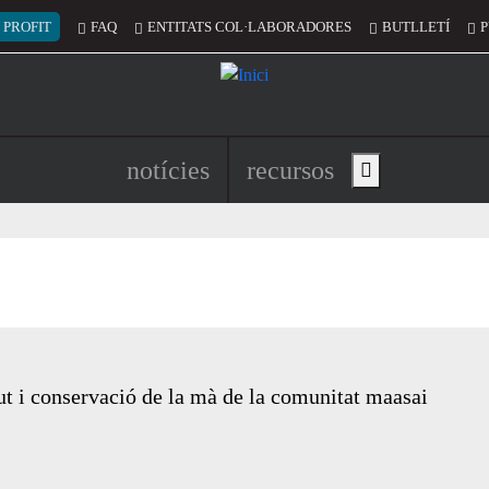
 del compte d'usuari
 PROFIT
FAQ
ENTITATS COL·LABORADORES
BUTLLETÍ
P
Navegació principal de l'encapç
notícies
recursos
Show main menu
t i conservació de la mà de la comunitat maasai