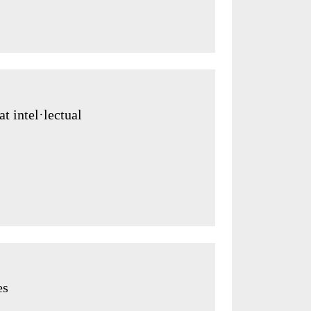
t intel·lectual
es