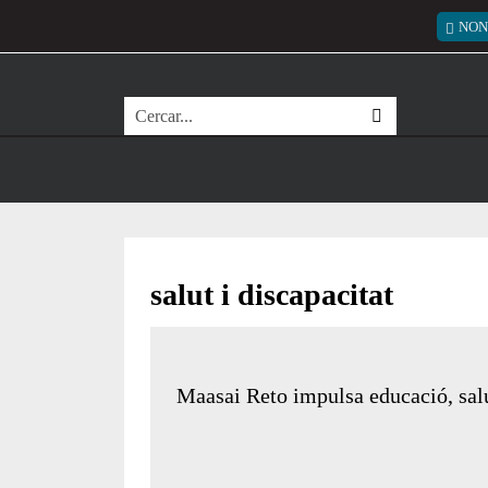
Vés al contingut
Menú
NON
Cerca
salut i discapacitat
Maasai Reto impulsa educació, salu