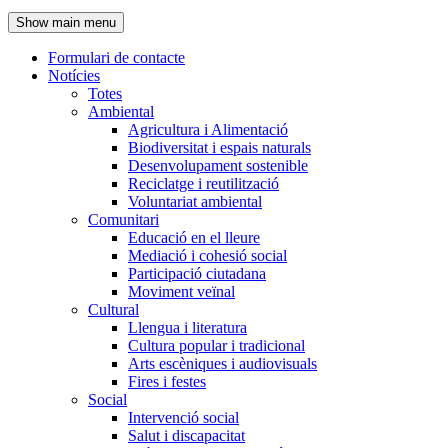
de
Show main menu
l'encapçalament
Formulari de contacte
Notícies
Navegació
Totes
principal
Ambiental
Agricultura i Alimentació
Biodiversitat i espais naturals
Desenvolupament sostenible
Reciclatge i reutilització
Voluntariat ambiental
Comunitari
Educació en el lleure
Mediació i cohesió social
Participació ciutadana
Moviment veïnal
Cultural
Llengua i literatura
Cultura popular i tradicional
Arts escèniques i audiovisuals
Fires i festes
Social
Intervenció social
Salut i discapacitat