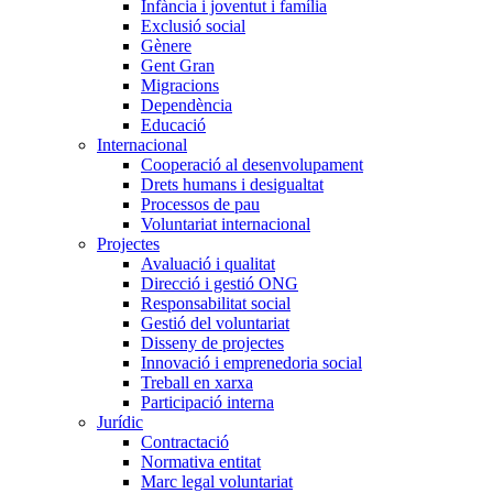
Infància i joventut i família
Exclusió social
Gènere
Gent Gran
Migracions
Dependència
Educació
Internacional
Cooperació al desenvolupament
Drets humans i desigualtat
Processos de pau
Voluntariat internacional
Projectes
Avaluació i qualitat
Direcció i gestió ONG
Responsabilitat social
Gestió del voluntariat
Disseny de projectes
Innovació i emprenedoria social
Treball en xarxa
Participació interna
Jurídic
Contractació
Normativa entitat
Marc legal voluntariat