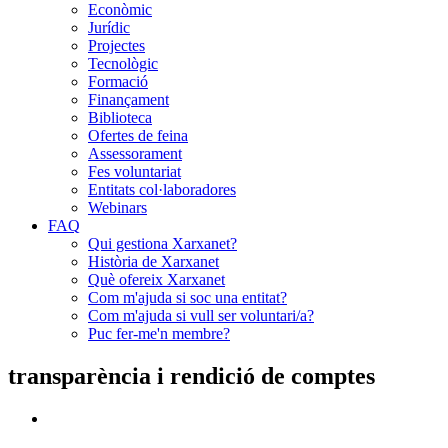
Econòmic
Jurídic
Projectes
Tecnològic
Formació
Finançament
Biblioteca
Ofertes de feina
Assessorament
Fes voluntariat
Entitats col·laboradores
Webinars
FAQ
Qui gestiona Xarxanet?
Història de Xarxanet
Què ofereix Xarxanet
Com m'ajuda si soc una entitat?
Com m'ajuda si vull ser voluntari/a?
Puc fer-me'n membre?
transparència i rendició de comptes