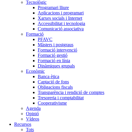
Tecnològic
Programari lliure
Aplicacions i programari
Xarxes socials i Internet
Accessibilitat i tecnologia
Comunicació associativa
Formació
PFAVC
Màsters i postgraus
Formació intervenció
Formació gestió
Formació en línia
Dinàmiques grupals
Econòmic
Banca ètica
Captació de fons
Obligacions fiscals
Transparència i rendició de comptes
Tresoreria i comptabilitat
Cooperativisme
Agenda
Opinió
Vídeos
Recursos
Tots