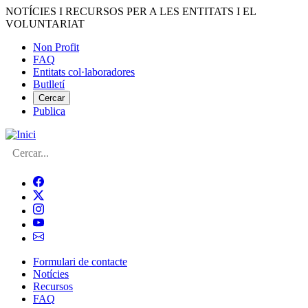
Vés
NOTÍCIES I RECURSOS PER A LES ENTITATS I EL
al
VOLUNTARIAT
contingut
Non Profit
FAQ
Menú
Entitats col·laboradores
del
Butlletí
compte
Cercar
Publica
d'usuari
Cerca
Formulari de contacte
Notícies
Navegació
Recursos
principal
FAQ