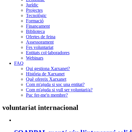
Jurídic
Projectes
Tecnològic
Formació
Finançament
Biblioteca
Ofertes de feina
Assessorament
Fes voluntariat
Entitats col·laboradores
Webinars
FAQ
Qui gestiona Xarxanet?
Història de Xarxanet
Què ofereix Xarxanet
Com m'ajuda si soc una entitat?
Com m'ajuda si vull ser voluntari/a?
Puc fer-me'n membre?
voluntariat internacional