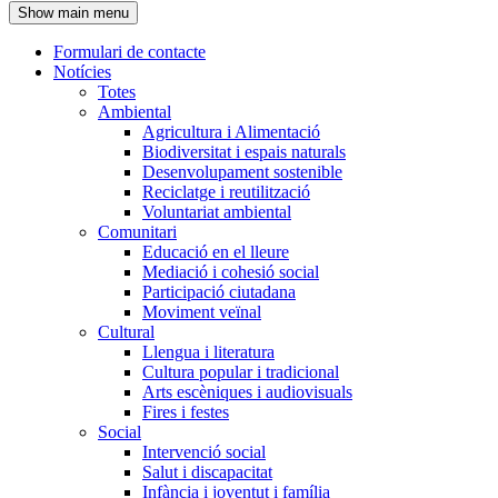
Show main menu
l'encapçalament
Formulari de contacte
Notícies
Navegació
Totes
principal
Ambiental
Agricultura i Alimentació
Biodiversitat i espais naturals
Desenvolupament sostenible
Reciclatge i reutilització
Voluntariat ambiental
Comunitari
Educació en el lleure
Mediació i cohesió social
Participació ciutadana
Moviment veïnal
Cultural
Llengua i literatura
Cultura popular i tradicional
Arts escèniques i audiovisuals
Fires i festes
Social
Intervenció social
Salut i discapacitat
Infància i joventut i família