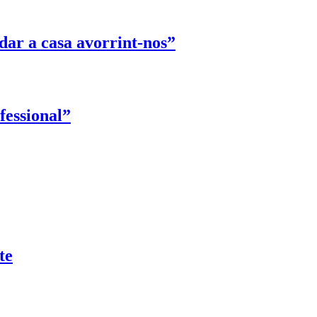
dar a casa avorrint-nos”
fessional”
te