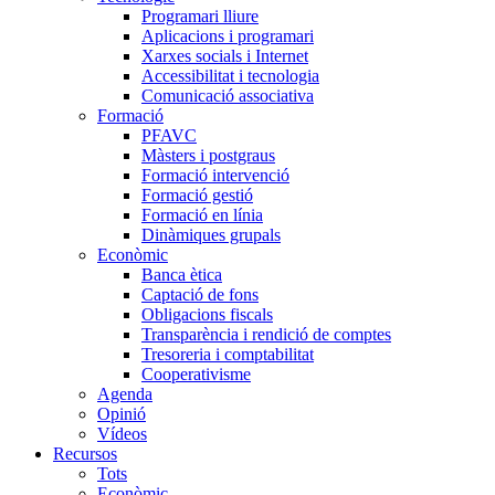
Programari lliure
Aplicacions i programari
Xarxes socials i Internet
Accessibilitat i tecnologia
Comunicació associativa
Formació
PFAVC
Màsters i postgraus
Formació intervenció
Formació gestió
Formació en línia
Dinàmiques grupals
Econòmic
Banca ètica
Captació de fons
Obligacions fiscals
Transparència i rendició de comptes
Tresoreria i comptabilitat
Cooperativisme
Agenda
Opinió
Vídeos
Recursos
Tots
Econòmic