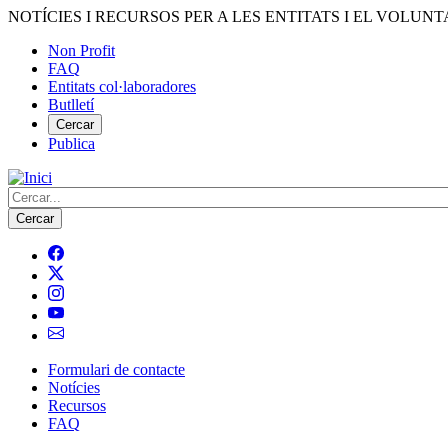
Vés
NOTÍCIES I RECURSOS PER A LES ENTITATS I EL VOLUNT
al
Non Profit
contingut
FAQ
Menú
Entitats col·laboradores
del
Butlletí
compte
Cercar
Publica
d'usuari
Cerca
Formulari de contacte
Notícies
Navegació
Recursos
principal
FAQ
de