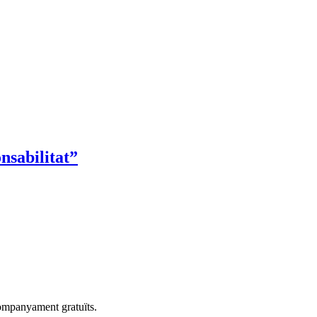
nsabilitat”
companyament gratuïts.