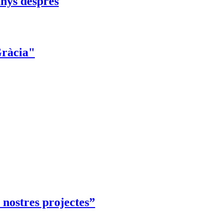
nys després
 Gràcia"
 nostres projectes”