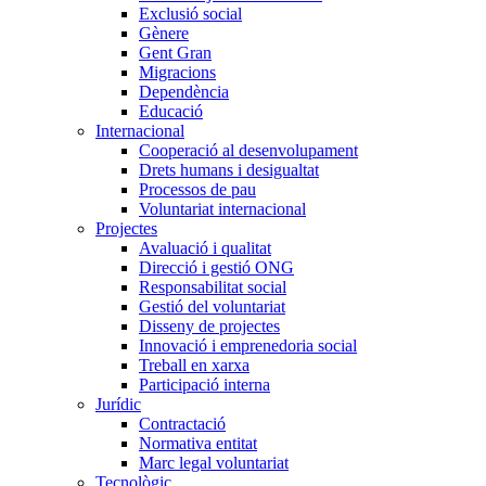
Exclusió social
Gènere
Gent Gran
Migracions
Dependència
Educació
Internacional
Cooperació al desenvolupament
Drets humans i desigualtat
Processos de pau
Voluntariat internacional
Projectes
Avaluació i qualitat
Direcció i gestió ONG
Responsabilitat social
Gestió del voluntariat
Disseny de projectes
Innovació i emprenedoria social
Treball en xarxa
Participació interna
Jurídic
Contractació
Normativa entitat
Marc legal voluntariat
Tecnològic