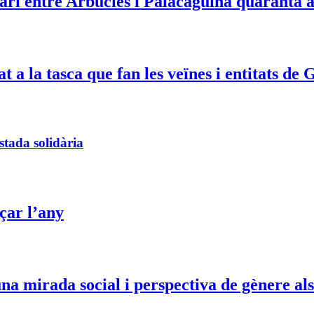
ri entre Arbúcies i Palacagüina quaranta a
t a la tasca que fan les veïnes i entitats de
stada solidària
çar l’any
 mirada social i perspectiva de gènere als