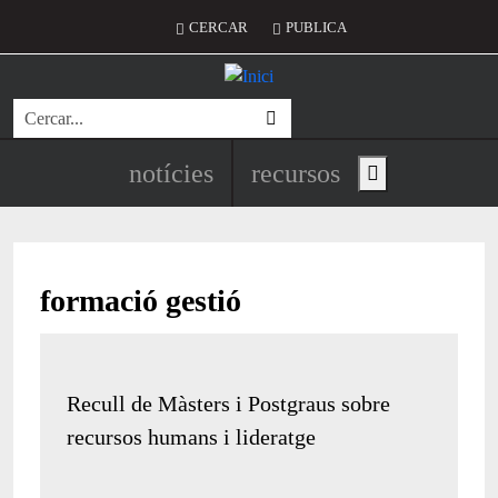
Vés al contingut
Menú del compte d'usuari
CERCAR
PUBLICA
Cerca
Navegació principal de l'encapç
notícies
recursos
Show main menu
formació gestió
Recull de Màsters i Postgraus sobre
recursos humans i lideratge