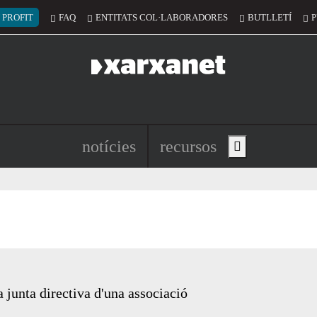
 del compte d'usuari
 PROFIT
FAQ
ENTITATS COL·LABORADORES
BUTLLETÍ
P
Navegació principal de l'encapç
notícies
recursos
Show main menu
 junta directiva d'una associació