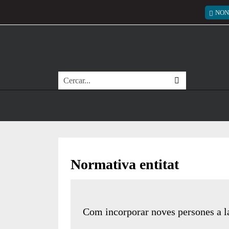
Vés al contingut
Menú
NON
Cerca
Normativa entitat
Com incorporar noves persones a la