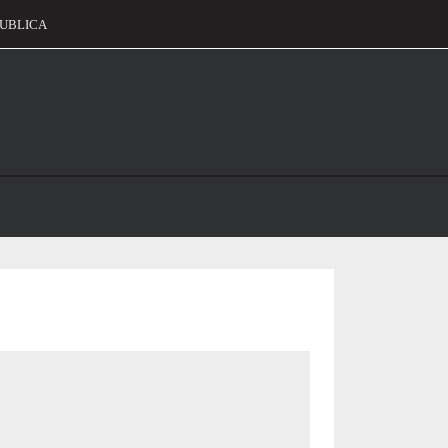
UBLICA
alament