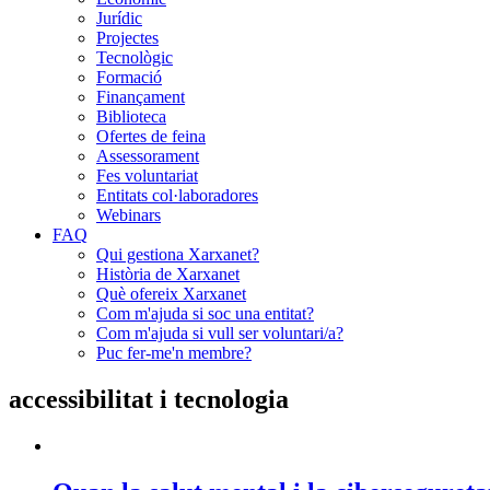
Jurídic
Projectes
Tecnològic
Formació
Finançament
Biblioteca
Ofertes de feina
Assessorament
Fes voluntariat
Entitats col·laboradores
Webinars
FAQ
Qui gestiona Xarxanet?
Història de Xarxanet
Què ofereix Xarxanet
Com m'ajuda si soc una entitat?
Com m'ajuda si vull ser voluntari/a?
Puc fer-me'n membre?
accessibilitat i tecnologia