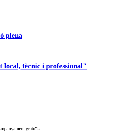
ió plena
ocal, tècnic i professional"
companyament gratuïts.