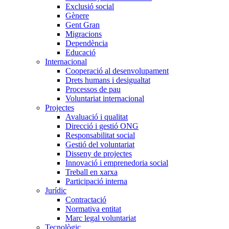
Exclusió social
Gènere
Gent Gran
Migracions
Dependència
Educació
Internacional
Cooperació al desenvolupament
Drets humans i desigualtat
Processos de pau
Voluntariat internacional
Projectes
Avaluació i qualitat
Direcció i gestió ONG
Responsabilitat social
Gestió del voluntariat
Disseny de projectes
Innovació i emprenedoria social
Treball en xarxa
Participació interna
Jurídic
Contractació
Normativa entitat
Marc legal voluntariat
Tecnològic