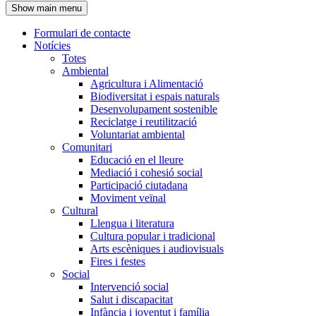
Show main menu
l'encapçalament
Formulari de contacte
Notícies
Navegació
Totes
principal
Ambiental
Agricultura i Alimentació
Biodiversitat i espais naturals
Desenvolupament sostenible
Reciclatge i reutilització
Voluntariat ambiental
Comunitari
Educació en el lleure
Mediació i cohesió social
Participació ciutadana
Moviment veïnal
Cultural
Llengua i literatura
Cultura popular i tradicional
Arts escèniques i audiovisuals
Fires i festes
Social
Intervenció social
Salut i discapacitat
Infància i joventut i família