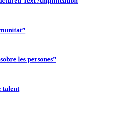
ructured Text Amplification
omunitat”
 sobre les persones”
 talent