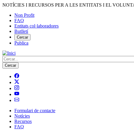
Vés
NOTÍCIES I RECURSOS PER A LES ENTITATS I EL VOLUNT
al
Non Profit
contingut
FAQ
Menú
Entitats col·laboradores
del
Butlletí
compte
Cercar
Publica
d'usuari
Cerca
Formulari de contacte
Notícies
Navegació
Recursos
principal
FAQ
de