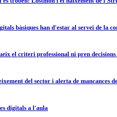
at es troben: Lostmon i el naixement de l'St
itals bàsiques han d'estar al servei de la c
eix el criteri professional ni pren decisions
ixement del sector i alerta de mancances de
s digitals a l'aula