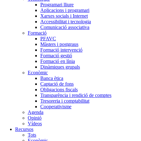
Programari lliure
Aplicacions i programari
Xarxes socials i Internet
Accessibilitat i tecnologia
Comunicació associativa
Formació
PFAVC
Màsters i postgraus
Formació intervenció
Formació gestió
Formació en línia
Dinàmiques grupals
Econòmic
Banca ètica
Captació de fons
Obligacions fiscals
Transparència i rendició de comptes
Tresoreria i comptabilitat
Cooperativisme
Agenda
Opinió
Vídeos
Recursos
Tots
Econòmic