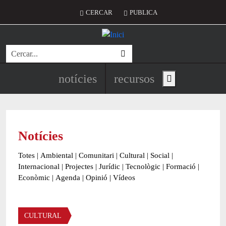
Vés al contingut
Menú del compte d'usuari
CERCAR
PUBLICA
Cerca
Navegació principal de l'encapç
notícies
recursos
Show main menu
Notícies
Totes
|
Ambiental
|
Comunitari
|
Cultural
|
Social
|
Internacional
|
Projectes
|
Jurídic
|
Tecnològic
|
Formació
|
Econòmic
|
Agenda
|
Opinió
|
Vídeos
Àmbit de la notícia
CULTURAL