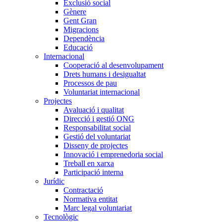
Exclusió social
Gènere
Gent Gran
Migracions
Dependència
Educació
Internacional
Cooperació al desenvolupament
Drets humans i desigualtat
Processos de pau
Voluntariat internacional
Projectes
Avaluació i qualitat
Direcció i gestió ONG
Responsabilitat social
Gestió del voluntariat
Disseny de projectes
Innovació i emprenedoria social
Treball en xarxa
Participació interna
Jurídic
Contractació
Normativa entitat
Marc legal voluntariat
Tecnològic