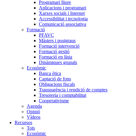
Programari lliure
Aplicacions i programari
Xarxes socials i Internet
Accessibilitat i tecnologia
Comunicació associativa
Formació
PFAVC
Màsters i postgraus
Formació intervenció
Formació gestió
Formació en línia
Dinàmiques grupals
Econòmic
Banca ètica
Captació de fons
Obligacions fiscals
Transparència i rendició de comptes
Tresoreria i comptabilitat
Cooperativisme
Agenda
Opinió
Vídeos
Recursos
Tots
Econòmic