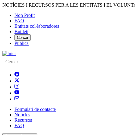
Vés
NOTÍCIES I RECURSOS PER A LES ENTITATS I EL VOLUNT
al
Non Profit
contingut
FAQ
Menú
Entitats col·laboradores
del
Butlletí
compte
Cercar
Publica
d'usuari
Cerca
Formulari de contacte
Notícies
Navegació
Recursos
principal
FAQ
de