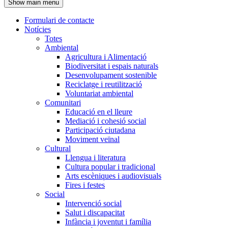
Show main menu
l'encapçalament
Formulari de contacte
Notícies
Navegació
Totes
principal
Ambiental
Agricultura i Alimentació
Biodiversitat i espais naturals
Desenvolupament sostenible
Reciclatge i reutilització
Voluntariat ambiental
Comunitari
Educació en el lleure
Mediació i cohesió social
Participació ciutadana
Moviment veïnal
Cultural
Llengua i literatura
Cultura popular i tradicional
Arts escèniques i audiovisuals
Fires i festes
Social
Intervenció social
Salut i discapacitat
Infància i joventut i família