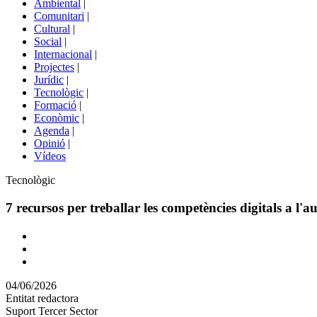
Ambiental
|
de
Comunitari
|
portals
Cultural
|
Social
|
Internacional
|
Projectes
|
Jurídic
|
Tecnològic
|
Formació
|
Econòmic
|
Agenda
|
Opinió
|
Vídeos
Àmbit
Tecnològic
de
la
7 recursos per treballar les competències digitals a l'a
notícia
Comparteix
Compartir
en
04/06/2026
altres
Entitat redactora
xarxes
Suport Tercer Sector
socials