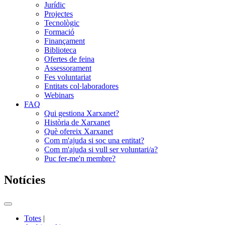
Jurídic
Projectes
Tecnològic
Formació
Finançament
Biblioteca
Ofertes de feina
Assessorament
Fes voluntariat
Entitats col·laboradores
Webinars
FAQ
Qui gestiona Xarxanet?
Història de Xarxanet
Què ofereix Xarxanet
Com m'ajuda si soc una entitat?
Com m'ajuda si vull ser voluntari/a?
Puc fer-me'n membre?
Notícies
Commutador
del
Totes
|
menú