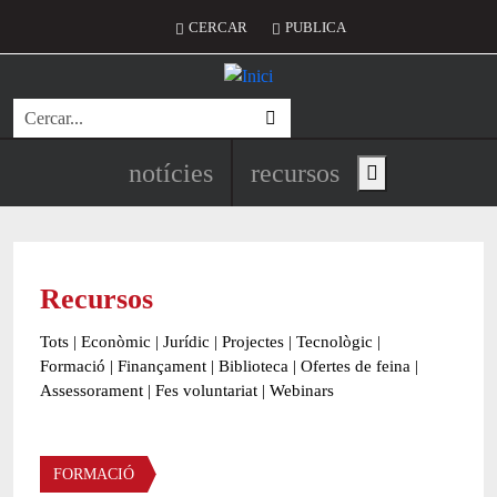
Vés al contingut
Menú del compte d'usuari
CERCAR
PUBLICA
Cerca
Navegació principal de l'encapç
notícies
recursos
Show main menu
Recursos
Tots
|
Econòmic
|
Jurídic
|
Projectes
|
Tecnològic
|
Formació
|
Finançament
|
Biblioteca
|
Ofertes de feina
|
Assessorament
|
Fes voluntariat
|
Webinars
Àmbit
FORMACIÓ