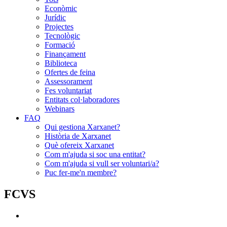
Econòmic
Jurídic
Projectes
Tecnològic
Formació
Finançament
Biblioteca
Ofertes de feina
Assessorament
Fes voluntariat
Entitats col·laboradores
Webinars
FAQ
Qui gestiona Xarxanet?
Història de Xarxanet
Què ofereix Xarxanet
Com m'ajuda si soc una entitat?
Com m'ajuda si vull ser voluntari/a?
Puc fer-me'n membre?
FCVS