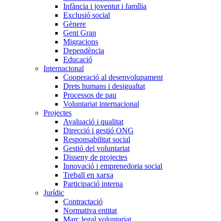
Infància i joventut i família
Exclusió social
Gènere
Gent Gran
Migracions
Dependència
Educació
Internacional
Cooperació al desenvolupament
Drets humans i desigualtat
Processos de pau
Voluntariat internacional
Projectes
Avaluació i qualitat
Direcció i gestió ONG
Responsabilitat social
Gestió del voluntariat
Disseny de projectes
Innovació i emprenedoria social
Treball en xarxa
Participació interna
Jurídic
Contractació
Normativa entitat
Marc legal voluntariat