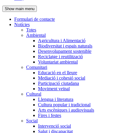
de
Show main menu
l'encapçalament
Formulari de contacte
Notícies
Navegació
Totes
principal
Ambiental
Agricultura i Alimentació
Biodiversitat i espais naturals
Desenvolupament sostenible
Reciclatge i reutilització
Voluntariat ambiental
Comunitari
Educació en el lleure
Mediació i cohesió social
Participació ciutadana
Moviment veïnal
Cultural
Llengua i literatura
Cultura popular i tradicional
Arts escèniques i audiovisuals
Fires i festes
Social
Intervenció social
Salut i discapacitat