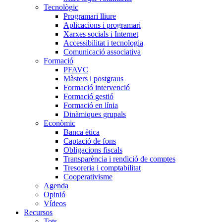
Tecnològic
Programari lliure
Aplicacions i programari
Xarxes socials i Internet
Accessibilitat i tecnologia
Comunicació associativa
Formació
PFAVC
Màsters i postgraus
Formació intervenció
Formació gestió
Formació en línia
Dinàmiques grupals
Econòmic
Banca ètica
Captació de fons
Obligacions fiscals
Transparència i rendició de comptes
Tresoreria i comptabilitat
Cooperativisme
Agenda
Opinió
Vídeos
Recursos
Tots