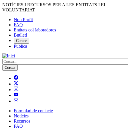
Vés
NOTÍCIES I RECURSOS PER A LES ENTITATS I EL
al
VOLUNTARIAT
contingut
Non Profit
FAQ
Menú
Entitats col·laboradores
del
Butlletí
compte
Cercar
Publica
d'usuari
Cerca
Formulari de contacte
Notícies
Navegació
Recursos
principal
FAQ