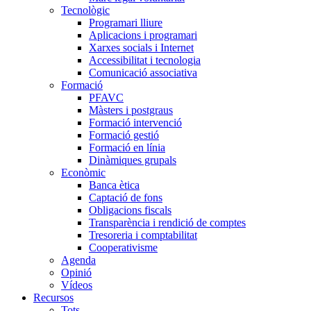
Tecnològic
Programari lliure
Aplicacions i programari
Xarxes socials i Internet
Accessibilitat i tecnologia
Comunicació associativa
Formació
PFAVC
Màsters i postgraus
Formació intervenció
Formació gestió
Formació en línia
Dinàmiques grupals
Econòmic
Banca ètica
Captació de fons
Obligacions fiscals
Transparència i rendició de comptes
Tresoreria i comptabilitat
Cooperativisme
Agenda
Opinió
Vídeos
Recursos
Tots