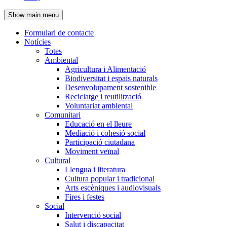
de
Show main menu
l'encapçalament
Formulari de contacte
Notícies
Navegació
Totes
principal
Ambiental
Agricultura i Alimentació
Biodiversitat i espais naturals
Desenvolupament sostenible
Reciclatge i reutilització
Voluntariat ambiental
Comunitari
Educació en el lleure
Mediació i cohesió social
Participació ciutadana
Moviment veïnal
Cultural
Llengua i literatura
Cultura popular i tradicional
Arts escèniques i audiovisuals
Fires i festes
Social
Intervenció social
Salut i discapacitat