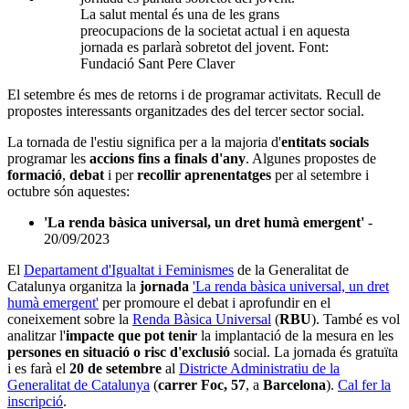
La salut mental és una de les grans
preocupacions de la societat actual i en aquesta
jornada es parlarà sobretot del jovent. Font:
Fundació Sant Pere Claver
El setembre és mes de retorns i de programar activitats. Recull de
propostes interessants organitzades des del tercer sector social.
La tornada de l'estiu significa per a la majoria d'
entitats socials
programar les
accions fins a finals d'any
. Algunes propostes de
formació
,
debat
i per
recollir aprenentatges
per al setembre i
octubre són aquestes:
'La renda bàsica universal, un dret humà emergent'
-
20/09/2023
El
Departament d'Igualtat i Feminismes
de la Generalitat de
Catalunya organitza la
jornada
'La renda bàsica universal, un dret
humà emergent'
per promoure el debat i aprofundir en el
coneixement sobre la
Renda Bàsica Universal
(
RBU
). També es vol
analitzar l'
impacte que pot tenir
la implantació de la mesura en les
persones en situació o risc d'exclusió
social. La jornada és gratuïta
i es farà el
20 de setembre
al
Districte Administratiu de la
Generalitat de Catalunya
(
carrer Foc, 57
, a
Barcelona
).
Cal fer la
inscripció
.