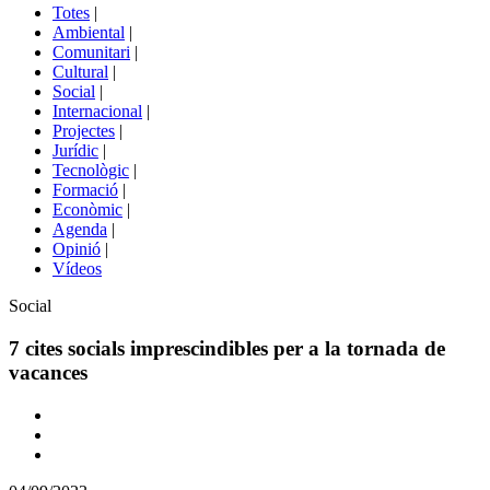
del
Totes
|
menú
Ambiental
|
de
Comunitari
|
portals
Cultural
|
Social
|
Internacional
|
Projectes
|
Jurídic
|
Tecnològic
|
Formació
|
Econòmic
|
Agenda
|
Opinió
|
Vídeos
Àmbit
Social
de
la
7 cites socials imprescindibles per a la tornada de
notícia
vacances
Comparteix
Compartir
en