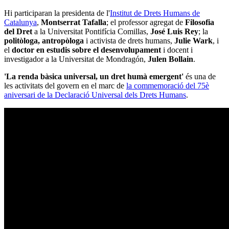
Hi participaran la presidenta de l'
Institut de Drets Humans de
Catalunya
,
Montserrat Tafalla
; el professor agregat de
Filosofia
del Dret
a la Universitat Pontifícia Comillas,
José Luis Rey
; la
politòloga, antropòloga
i activista de drets humans,
Julie Wark
, i
el
doctor en estudis sobre el desenvolupament
i docent i
investigador a la Universitat de Mondragón,
Julen Bollain
.
'La renda bàsica universal, un dret humà emergent'
és una de
les activitats del govern en el marc de
la commemoració del 75è
aniversari de la Declaració Universal dels Drets Humans
.