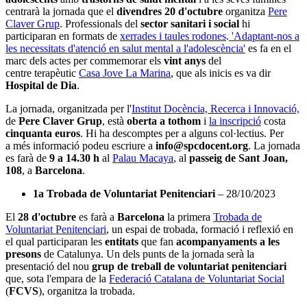
centrarà la jornada que el
divendres 20 d'octubre
organitza
Pere
Claver Grup
. Professionals del
sector sanitari i social
hi
participaran en formats de
xerrades i taules rodones
.
'Adaptant-nos a
les necessitats d'atenció en salut mental a l'adolescència'
es fa en el
marc dels actes per commemorar els
vint anys
del
centre terapèutic
Casa Jove La Marina
, que als inicis es va dir
Hospital de Dia
.
La jornada, organitzada per l'
Institut Docència, Recerca i Innovació,
de
Pere Claver Grup
, està
oberta a tothom
i
la inscripció
costa
cinquanta euros
. Hi ha descomptes per a alguns col·lectius. Per
a més informació podeu escriure a
info@spcdocent.org
. La jornada
es farà de
9 a 14.30 h
al
Palau Macaya
, al
passeig de Sant Joan,
108
, a
Barcelona
.
1a Trobada de Voluntariat Penitenciari
– 28/10/2023
El
28 d'octubre
es farà a
Barcelona
la primera
Trobada de
Voluntariat Penitenciari
, un espai de trobada, formació i reflexió en
el qual participaran les
entitats
que fan
acompanyaments a les
presons
de Catalunya. Un dels punts de la jornada serà la
presentació del nou
grup de treball de voluntariat penitenciari
que, sota l'empara de la
Federació Catalana de Voluntariat Social
(
FCVS
), organitza la trobada.