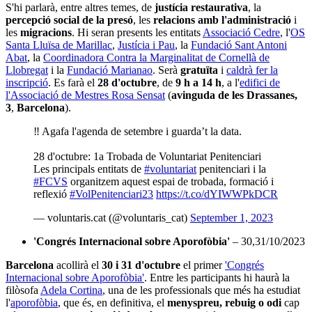
S'hi parlarà, entre altres temes, de
justícia restaurativa
, la
percepció social de la presó
, les
relacions amb l'administració
i
les
migracions
. Hi seran presents les entitats
Associació Cedre
, l'
OS
Santa Lluïsa de Marillac
,
Justícia i Pau
, la
Fundació Sant Antoni
Abat
, la
Coordinadora Contra la Marginalitat de Cornellà de
Llobregat
i la
Fundació Marianao
. Serà
gratuïta
i
caldrà fer la
inscripció
. Es farà el
28 d'octubre
, de
9 h a 14 h
, a l'
edifici de
l'Associació de Mestres Rosa Sensat
(
avinguda de les Drassanes,
3
,
Barcelona
).
‼️ Agafa l'agenda de setembre i guarda’t la data.
28 d'octubre: 1a Trobada de Voluntariat Penitenciari
Les principals entitats de
#voluntariat
penitenciari i la
#FCVS
organitzem aquest espai de trobada, formació i
reflexió
#VolPenitenciari23
https://t.co/dYIWWPkDCR
— voluntaris.cat (@voluntaris_cat)
September 1, 2023
'Congrés Internacional sobre Aporofòbia'
– 30,31/10/2023
Barcelona
acollirà el
30 i 31 d'octubre
el primer
'Congrés
Internacional sobre Aporofòbia'
. Entre les participants hi haurà la
filòsofa
Adela Cortina
, una de les professionals que més ha estudiat
l'
aporofòbia
, que és, en definitiva, el
menyspreu, rebuig o odi
cap