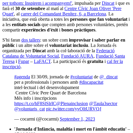
per tothom: Inspirem i acompanyem!'
, impulsada per
Dincat
i que es
farà el
30 de setembre
al matí al
Centre Cívic Joan Oliver 'Pere
Quart'
, al
carrer del Comandant Benítez, 6, a Barcelona
. La
iniciativa, que està oberta a totes les
persones que fan voluntariat
i
a les
entitats socials
que compten amb persones voluntàries, pretén
compartir
experiències d'èxit
i
bones pràctiques
.
S'hi faran
dos tallers
: un sobre com
improvisar i saber parlar en
públic
i un altre sobre el
voluntariat inclusiu
. La Jornada és
organitzada per
Dincat
amb la col·laboració de la
Federació
Catalana de Voluntariat Social
,
Fundació AURA
,
Fundació Santa
Teresa
i
Fupar
–
LaFACT
. La participació és
gratuïta
i
cal fer la
inscripció
.
#agenda
El 30/09, jornada de
#voluntariat
de
@_dincat
per a professionals i persones amb
#discapacitat
intel·lectual i del desenvolupament
Centre Cívic Pere Quart de Barcelona
Més info i inscripcions
https://t.co/hF8SlSlrIC
@Plenainclusion
@Taula3sector
@voluntaris_cat
pic.twitter.com/yvOItURVQJ
— cocarmi (@cocarmi)
September 1, 2023
'Jornada d'Infància, malaltia i mort en l'àmbit educatiu'
–