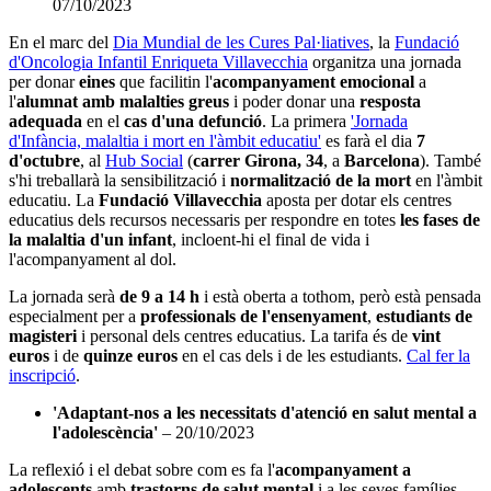
07/10/2023
En el marc del
Dia Mundial de les Cures Pal·liatives
, la
Fundació
d'Oncologia Infantil Enriqueta Villavecchia
organitza una jornada
per donar
eines
que facilitin l'
acompanyament emocional
a
l'
alumnat amb malalties greus
i poder donar una
resposta
adequada
en el
cas d'una defunció
. La primera
'Jornada
d'Infància, malaltia i mort en l'àmbit educatiu'
es farà el dia
7
d'octubre
, al
Hub Social
(
carrer Girona, 34
, a
Barcelona
). També
s'hi treballarà la sensibilització i
normalització de la mort
en l'àmbit
educatiu. La
Fundació Villavecchia
aposta per dotar els centres
educatius dels recursos necessaris per respondre en totes
les fases de
la malaltia d'un infant
, incloent-hi el final de vida i
l'acompanyament al dol.
La jornada serà
de 9 a 14 h
i està oberta a tothom, però està pensada
especialment per a
professionals de l'ensenyament
,
estudiants de
magisteri
i personal dels centres educatius. La tarifa és de
vint
euros
i de
quinze euros
en el cas dels i de les estudiants.
Cal fer la
inscripció
.
'Adaptant-nos a les necessitats d'atenció en salut mental a
l'adolescència'
– 20/10/2023
La reflexió i el debat sobre com es fa l'
acompanyament a
adolescents
amb
trastorns de salut mental
i a les seves famílies