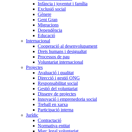
Infància i joventut i família
Exclusió social
Gènere
Gent Gran
Migracions
Dependència
Educació
Internacional
Cooperació al desenvolupament
Drets humans i desigualtat
Processos de pau
Voluntariat internacional
Projectes
Avaluació i qualitat
Direcció i gestió ONG
Responsabilitat social
Gestió del voluntariat
Disseny de projectes
Innovació i emprenedoria social
Treball en xarxa
Participació interna
Jurídic
Contractació
Normativa entitat
Marc legal voluntariat