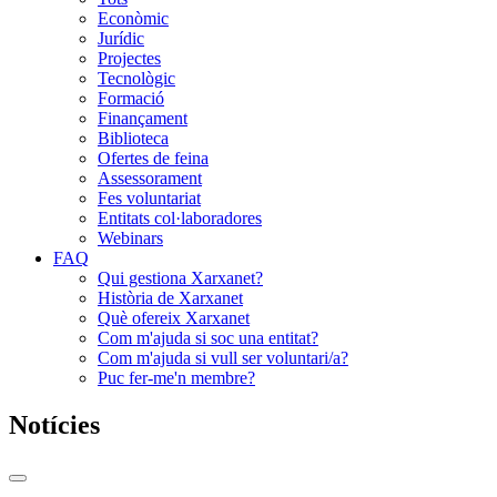
Econòmic
Jurídic
Projectes
Tecnològic
Formació
Finançament
Biblioteca
Ofertes de feina
Assessorament
Fes voluntariat
Entitats col·laboradores
Webinars
FAQ
Qui gestiona Xarxanet?
Història de Xarxanet
Què ofereix Xarxanet
Com m'ajuda si soc una entitat?
Com m'ajuda si vull ser voluntari/a?
Puc fer-me'n membre?
Notícies
Commutador