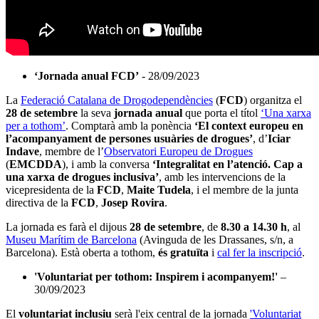
‘Jornada anual FCD’
- 28/09/2023
La
Federació Catalana de Drogodependències
(
FCD
) organitza el
28 de setembre
la seva
jornada anual
que porta el títol
‘Una xarxa
per a tothom’
. Comptarà amb la ponència
‘El context europeu en
l’acompanyament de persones usuàries de drogues’
, d’
Iciar
Indave
, membre de l’
Observatori Europeu de Drogues
(
EMCDDA
), i amb la conversa
‘Integralitat en l’atenció. Cap a
una xarxa de drogues inclusiva’
, amb les intervencions de la
vicepresidenta de la
FCD
,
Maite Tudela
, i el membre de la junta
directiva de la
FCD
,
Josep Rovira
.
La jornada es farà el dijous
28 de setembre
, de
8.30 a 14.30 h
, al
Museu Marítim de Barcelona
(Avinguda de les Drassanes, s/n, a
Barcelona). Està oberta a tothom,
és gratuïta
i
cal fer la inscripció
.
'Voluntariat per tothom: Inspirem i acompanyem!'
–
30/09/2023
El
voluntariat inclusiu
serà l'eix central de la jornada
'Voluntariat