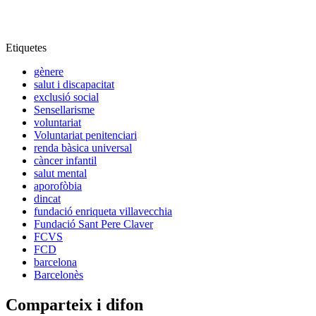
Etiquetes
gènere
salut i discapacitat
exclusió social
Sensellarisme
voluntariat
Voluntariat penitenciari
renda bàsica universal
càncer infantil
salut mental
aporofòbia
dincat
fundació enriqueta villavecchia
Fundació Sant Pere Claver
FCVS
FCD
barcelona
Barcelonès
Comparteix i difon