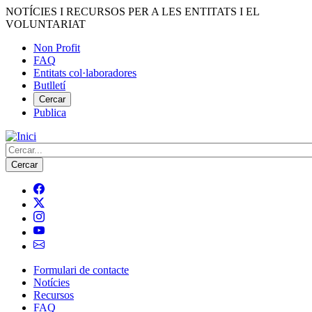
Vés
NOTÍCIES I RECURSOS PER A LES ENTITATS I EL
al
VOLUNTARIAT
contingut
Non Profit
FAQ
Menú
Entitats col·laboradores
del
Butlletí
compte
Cercar
Publica
d'usuari
Cerca
Formulari de contacte
Notícies
Navegació
Recursos
principal
FAQ