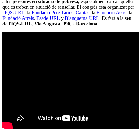
a les
persones en situació de pobresa
, especialment cap a aquelles
que es troben en situació de sensellar. El congrés està organitzat per
l'
IQS-URL
, la
Fundació Pere Tarrés
,
Càritas
, la
Fundació Assís
, la
Fundació Arrels
,
Esade-URL
y
Blanquerna-URL
. Es farà a la
seu
de l'IQS-URL
,
Via Augusta, 390
, a
Barcelona.